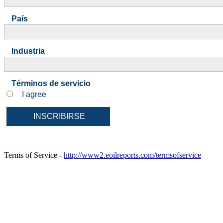
País
Industria
Términos de servicio
I agree
Terms of Service -
http://www2.eoilreports.com/termsofservice